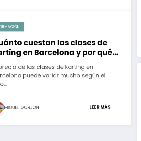
ORMACIÓN
uánto cuestan las clases de
arting en Barcelona y por qué
ada vez más pilotos optan por
 precio de las clases de karting en
l karting de alquiler
rcelona puede variar mucho según el
po…
LEER MÁS
MIGUEL GORJON