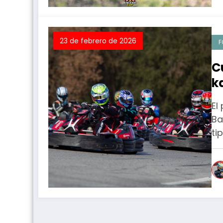
23 de febrero de 2026
F
C
k
c
El
e
Ba
ti