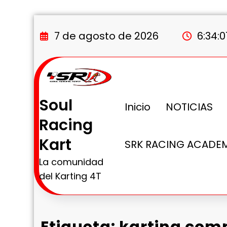
Saltar
al
7 de agosto de 2026
6:34:
contenido
Soul
Inicio
NOTICIAS
Racing
Kart
SRK RACING ACADE
La comunidad
del Karting 4T
Etiqueta: karting comp