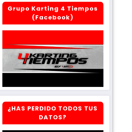
Grupo Karting 4 Tiempos
(Facebook)
¿HAS PERDIDO TODOS TUS
DATOS?