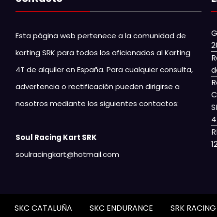
G
Esta página web pertenece a la comunidad de
2
karting SRK para todos los aficionados al Karting
R
4T de alquiler en España. Para cualquier consulta,
d
R
advertencia o rectificación pueden dirigirse a
C
nosotros mediante los siguientes contactos:
S
4
R
Soul Racing Kart SRK
1
soulracingkart@hotmail.com
SKC CATALUÑA
SKC ENDURANCE
SRK RACIN