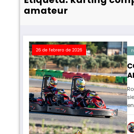
amateur
26 de febrero de 2026
F
C
A
R
Ro
si
en