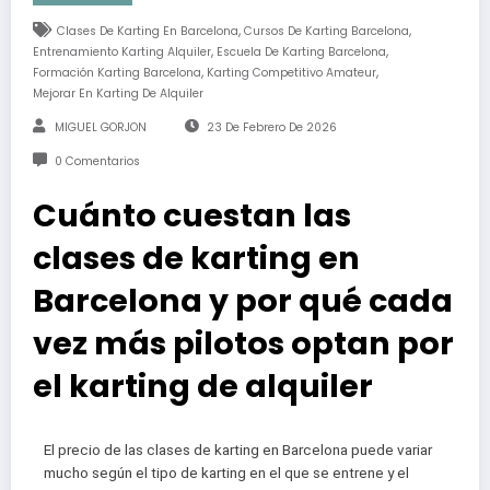
,
,
Clases De Karting En Barcelona
Cursos De Karting Barcelona
,
,
Entrenamiento Karting Alquiler
Escuela De Karting Barcelona
,
,
Formación Karting Barcelona
Karting Competitivo Amateur
Mejorar En Karting De Alquiler
MIGUEL GORJON
23 De Febrero De 2026
0 Comentarios
Cuánto cuestan las
clases de karting en
Barcelona y por qué cada
vez más pilotos optan por
el karting de alquiler
El precio de las clases de karting en Barcelona puede variar
mucho según el tipo de karting en el que se entrene y el