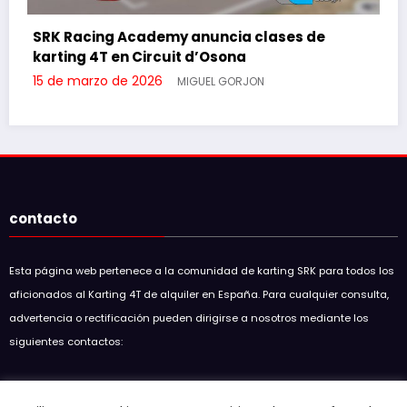
Esta página web pertenece a la comunidad de karting SRK para todos los
aficionados al Karting 4T de alquiler en España. Para cualquier consulta,
advertencia o rectificación pueden dirigirse a nosotros mediante los
siguientes contactos:
Soul Racing Kart SRK
soulracingkart@hotmail.com
Entradas recientes
GP5 SKC 2026 EMPURIABRAVA
15 de mayo de 2026
Resumen GP3 SKC en Circuit D’Osona
7 de mayo de 2026
Resumen 7H SKC Endurance en Karting Cardedeu
7 de mayo de 2026
SRK Racing Academy anuncia clases de karting 4T en Circuit
d’Osona
15 de marzo de 2026
RESUMEN GP2 SKC 2026 EN KARTING CARDEDEU
12 de marzo de 2026