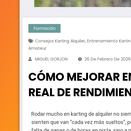
Formación
,
Consejos Karting Alquiler
Entrenamiento Karti
Amateur
MIGUEL GORJON
26 De Febrero De 2026
CÓMO MEJORAR EN
REAL DE RENDIMIE
Rodar mucho en karting de alquiler no sie
sienten que van “cada vez más sueltos”, p
falta de ganas o de horas en pista, sino 