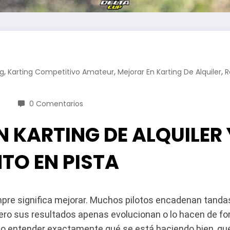
,
,
,
ng
Karting Competitivo Amateur
Mejorar En Karting De Alquiler
R
0 Comentarios
 KARTING DE ALQUILER 
NTO EN PISTA
mpre significa mejorar. Muchos pilotos encadenan tanda
ero sus resultados apenas evolucionan o lo hacen de fo
a no entender exactamente qué se está haciendo bien, qu