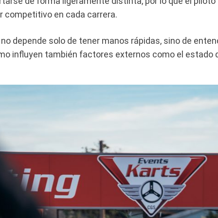
rse de forma ligeramente distinta, por lo que el pilot
er competitivo en cada carrera.
ler no depende solo de tener manos rápidas, sino de ent
 cómo influyen también factores externos como el estado d