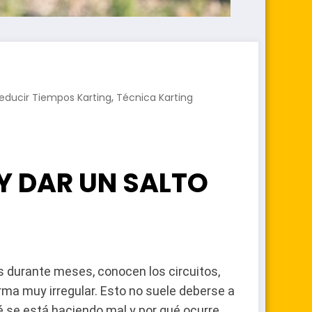
,
educir Tiempos Karting
Técnica Karting
Y DAR UN SALTO
s durante meses, conocen los circuitos,
rma muy irregular. Esto no suele deberse a
é se está haciendo mal y por qué ocurre