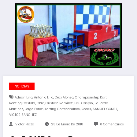
NOTICIAS
,
,
,
Adrian Lillo
Antonio Lillo
Ceci Alonso
Championship Kart
,
,
,
,
Renting Castilla
Ckrc
Cristian Ramírez
Edu Crispin
Eduardo
,
,
,
,
,
Martinez
Jorge Perez
Karting Correcaminos
Recas
SAMUEL GOMEZ
VICTOR SANCHEZ
Victor Plaza
23 De Enero De 2018
0 Comentarios