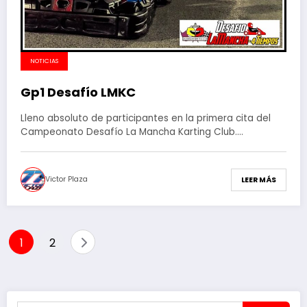
NOTICIAS
Gp1 Desafío LMKC
Lleno absoluto de participantes en la primera cita del
Campeonato Desafío La Mancha Karting Club.…
Victor Plaza
LEER MÁS
Paginación
1
2
de
entradas