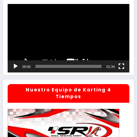
Reproductor
de
vídeo
00:00
01:34
Nuestro Equipo de Karting 4
Tiempos