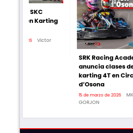
RESUMEN 
2026 EN 
CARDEDE
12 de marzo d
GORJON
SRK Racing Academy
anuncia clases de
karting 4T en Circuit
d’Osona
MIGUEL
15 de marzo de 2026
GORJON