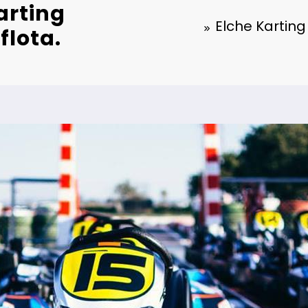
arting
Elche Kartin
flota.