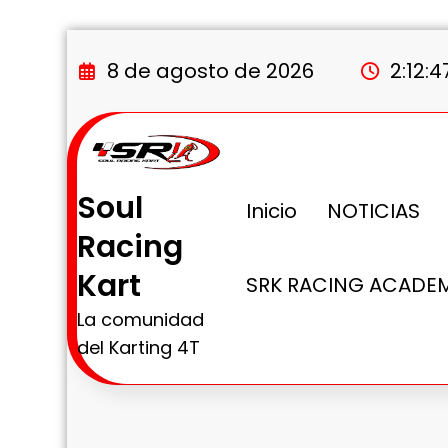
Saltar
al
8 de agosto de 2026
2:12:
contenido
Soul
Inicio
NOTICIAS
Racing
Kart
SRK RACING ACADE
La comunidad
del Karting 4T