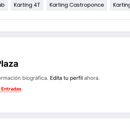
ub
Karting 4T
Karting Castroponce
Karti
Plaza
ormación biográfica.
Edita tu perfil
ahora.
 Entradas