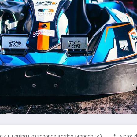
,
,
,
ng 4T
Karting Castroponce
Karting Granada
Sr3
Victor P