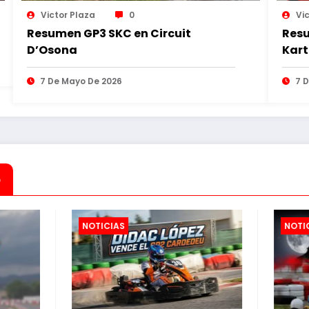
Victor Plaza
0
Vi
Resumen GP3 SKC en Circuit
Resu
D’Osona
Kart
7 De Mayo De 2026
7 
o
NOTICIAS