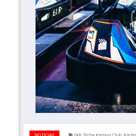
,
,
NOTICIAS
EKR
Elche Karting Club
Karti