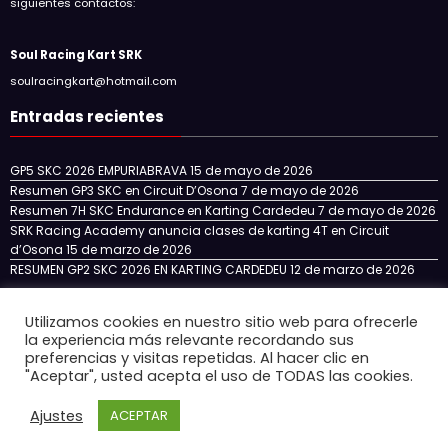
siguientes contactos:
Soul Racing Kart SRK
soulracingkart@hotmail.com
Entradas recientes
GP5 SKC 2026 EMPURIABRAVA
15 de mayo de 2026
Resumen GP3 SKC en Circuit D’Osona
7 de mayo de 2026
Resumen 7H SKC Endurance en Karting Cardedeu
7 de mayo de 2026
SRK Racing Academy anuncia clases de karting 4T en Circuit
d’Osona
15 de marzo de 2026
RESUMEN GP2 SKC 2026 EN KARTING CARDEDEU
12 de marzo de 2026
Utilizamos cookies en nuestro sitio web para ofrecerle
la experiencia más relevante recordando sus
Inicio
NOTICIAS
NUESTRO EQUIPO
SKC CATALUÑA
preferencias y visitas repetidas. Al hacer clic en
SKC ENDURANCE
SRK RACING ACADEMY
"Aceptar", usted acepta el uso de TODAS las cookies.
CIRCUITOS 4T EN ESPAÑA
CONTACTO
Ajustes
ACEPTAR
Newscrunch - Revista y blog
WordPress
Tema 2026 | Funciona con
SpiceThemes