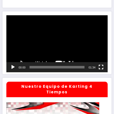
Reproductor
de
vídeo
00:00
01:34
Nuestro Equipo de Karting 4
Tiempos