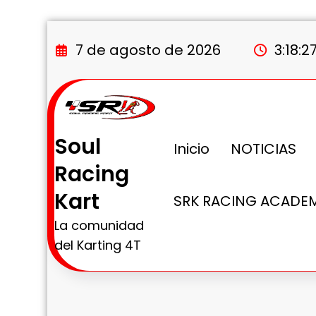
Saltar
al
7 de agosto de 2026
3:18:2
contenido
Soul
Inicio
NOTICIAS
Racing
Kart
SRK RACING ACADE
La comunidad
del Karting 4T