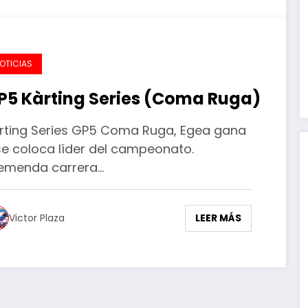
OTICIAS
P5 Kàrting Series (Coma Ruga)
rting Series GP5 Coma Ruga, Egea gana
se coloca líder del campeonato.
emenda carrera…
LEER MÁS
Victor Plaza