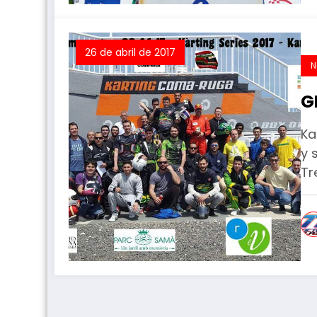
26 de abril de 2017
N
G
Ka
y 
Tr