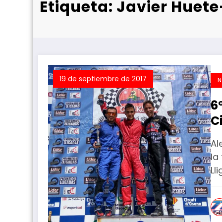
Etiqueta: Javier Huet
19 de septiembre de 2017
N
6
C
Al
la
Ll