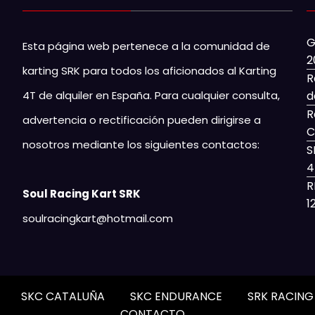
G
Esta página web pertenece a la comunidad de
2
karting SRK para todos los aficionados al Karting
R
4T de alquiler en España. Para cualquier consulta,
d
R
advertencia o rectificación pueden dirigirse a
C
nosotros mediante los siguientes contactos:
S
4
R
Soul Racing Kart SRK
1
soulracingkart@hotmail.com
SKC CATALUÑA
SKC ENDURANCE
SRK RACIN
CONTACTO