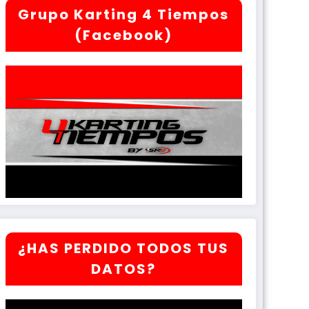
Grupo Karting 4 Tiempos
(Facebook)
¿HAS PERDIDO TODOS TUS
DATOS?