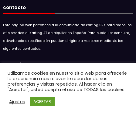
contacto
Esta página web pertenece a la comunidad de karting SRK para todos los
aficionados al Karting 4T de alquiler en España. Para cualquier consulta,
advertencia o rectificación pueden dirigirse a nosotros mediante los
siguientes contactos:
Soul Racing Kart SRK
Utilizamos cookies en nuestro sitio web para ofrecerle
soulracingkart@hotmail.com
la experiencia más relevante recordando sus
preferencias y visitas repetidas. Al hacer clic en
Entradas recientes
"Aceptar", usted acepta el uso de TODAS las cookies.
Ajustes
ACEPTAR
GP5 SKC 2026 EMPURIABRAVA
15 de mayo de 2026
Resumen GP3 SKC en Circuit D’Osona
7 de mayo de 2026
Resumen 7H SKC Endurance en Karting Cardedeu
7 de mayo de 2026
SRK Racing Academy anuncia clases de karting 4T en Circuit
d’Osona
15 de marzo de 2026
RESUMEN GP2 SKC 2026 EN KARTING CARDEDEU
12 de marzo de 2026