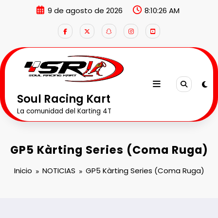
Saltar
9 de agosto de 2026
8:10:27 AM
al
contenido
Soul Racing Kart
La comunidad del Karting 4T
GP5 Kàrting Series (Coma Ruga)
Inicio
NOTICIAS
GP5 Kàrting Series (Coma Ruga)