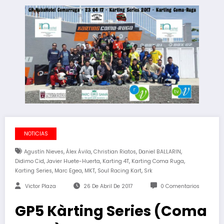
NOTICIAS
,
,
,
,
Agustín Nieves
Álex Ávila
Christian Riatos
Daniel BALLARIN
,
,
,
,
Didimo Cid
Javier Huete-Huerta
Karting 4T
Karting Coma Ruga
,
,
,
,
Karting Series
Marc Egea
MKT
Soul Racing Kart
Srk
Victor Plaza
26 De Abril De 2017
0 Comentarios
GP5 Kàrting Series (Coma