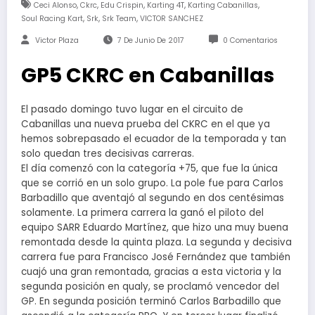
,
,
,
,
,
Ceci Alonso
Ckrc
Edu Crispin
Karting 4T
Karting Cabanillas
,
,
,
Soul Racing Kart
Srk
Srk Team
VICTOR SANCHEZ
Victor Plaza
7 De Junio De 2017
0 Comentarios
​GP5 CKRC en Cabanillas
El pasado domingo tuvo lugar en el circuito de
Cabanillas una nueva prueba del CKRC en el que ya
hemos sobrepasado el ecuador de la temporada y tan
solo quedan tres decisivas carreras.
El día comenzó con la categoría +75, que fue la única
que se corrió en un solo grupo. La pole fue para Carlos
Barbadillo que aventajó al segundo en dos centésimas
solamente. La primera carrera la ganó el piloto del
equipo SARR Eduardo Martínez, que hizo una muy buena
remontada desde la quinta plaza. La segunda y decisiva
carrera fue para Francisco José Fernández que también
cuajó una gran remontada, gracias a esta victoria y la
segunda posición en qualy, se proclamó vencedor del
GP. En segunda posición terminó Carlos Barbadillo que