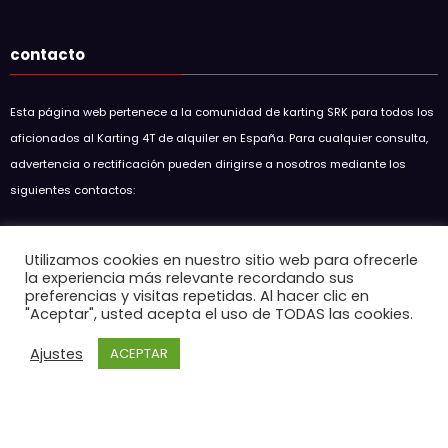
contacto
Esta página web pertenece a la comunidad de karting SRK para todos los
aficionados al Karting 4T de alquiler en España. Para cualquier consulta,
advertencia o rectificación pueden dirigirse a nosotros mediante los
siguientes contactos:
Soul Racing Kart SRK
Utilizamos cookies en nuestro sitio web para ofrecerle
soulracingkart@hotmail.com
la experiencia más relevante recordando sus
preferencias y visitas repetidas. Al hacer clic en
Entradas recientes
"Aceptar", usted acepta el uso de TODAS las cookies.
Ajustes
ACEPTAR
GP5 SKC 2026 EMPURIABRAVA
15 de mayo de 2026
Resumen GP3 SKC en Circuit D’Osona
7 de mayo de 2026
Resumen 7H SKC Endurance en Karting Cardedeu
7 de mayo de 2026
SRK Racing Academy anuncia clases de karting 4T en Circuit
d’Osona
15 de marzo de 2026