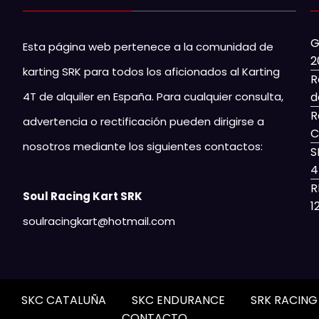
G
Esta página web pertenece a la comunidad de
2
karting SRK para todos los aficionados al Karting
R
4T de alquiler en España. Para cualquier consulta,
d
R
advertencia o rectificación pueden dirigirse a
C
nosotros mediante los siguientes contactos:
S
4
R
Soul Racing Kart SRK
1
soulracingkart@hotmail.com
SKC CATALUÑA
SKC ENDURANCE
SRK RACIN
CONTACTO