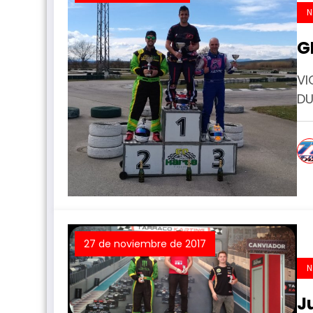
N
G
VI
DU
27 de noviembre de 2017
N
J