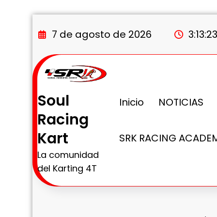
Saltar
al
7 de agosto de 2026
3:13:2
contenido
Soul
Inicio
NOTICIAS
Racing
Kart
SRK RACING ACADE
La comunidad
del Karting 4T