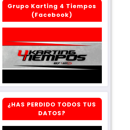
Grupo Karting 4 Tiempos
(Facebook)
¿HAS PERDIDO TODOS TUS
DATOS?