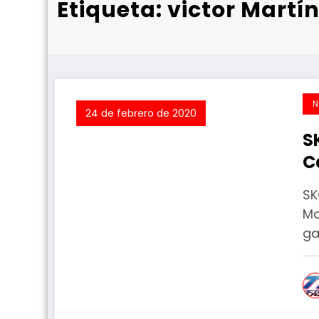
Etiqueta: victor Martí
N
24 de febrero de 2020
S
C
SK
Ma
ga