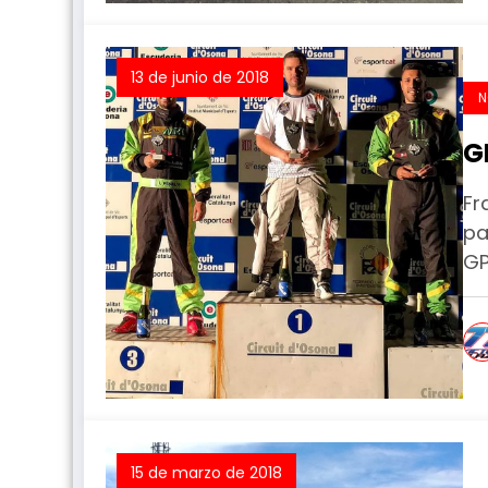
13 de junio de 2018
N
G
Fr
pa
GP
15 de marzo de 2018