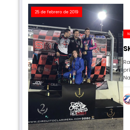
25 de febrero de 2019
N
S
Ra
pr
Na