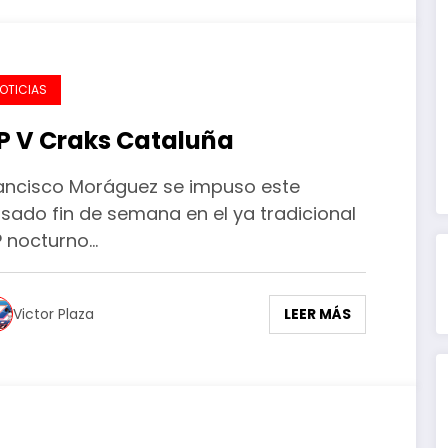
OTICIAS
P V Craks Cataluña
ancisco Moráguez se impuso este
sado fin de semana en el ya tradicional
 nocturno…
LEER MÁS
Victor Plaza