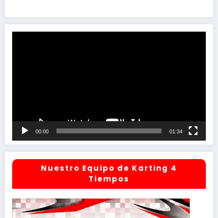
Reproductor
de
vídeo
00:00
01:34
Nuestro Equipo de Karting 4
Tiempos