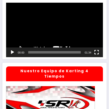
Reproductor
de
vídeo
00:00
01:34
Nuestro Equipo de Karting 4
Tiempos