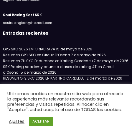
Soul Racing Kart SRK
soulracingkart@hotmail.com
Entradas recientes
GP5 SKC 2026 EMPURIABRAVA
15 de mayo de 2026
Resumen GP3 SKC en Circuit D’Osona
7 de mayo de 2026
Resumen 7H SKC Endurance en Karting Cardedeu
7 de mayo de 2026
SRK Racing Academy anuncia clases de karting 4T en Circuit
d’Osona
15 de marzo de 2026
RESUMEN GP2 SKC 2026 EN KARTING CARDEDEU
12 de marzo de 2026
Utilizamos cookies en nuestro sitio web para ofrecerle
la experiencia más relevante recordando sus
Inicio
NOTICIAS
NUESTRO EQUIPO
SKC CATALUÑA
preferencias y visitas repetidas. Al hacer clic en
SKC ENDURANCE
SRK RACING ACADEMY
"Aceptar", usted acepta el uso de TODAS las cookies.
CIRCUITOS 4T EN ESPAÑA
CONTACTO
Ajustes
ACEPTAR
Newscrunch - Revista y blog
WordPress
Tema 2026 | Funciona con
SpiceThemes