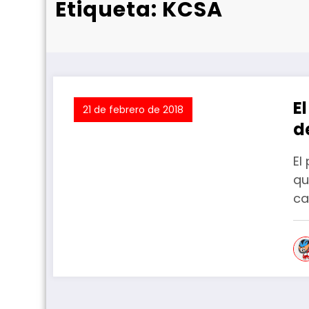
Etiqueta: KCSA
E
21 de febrero de 2018
d
e
El
qu
c