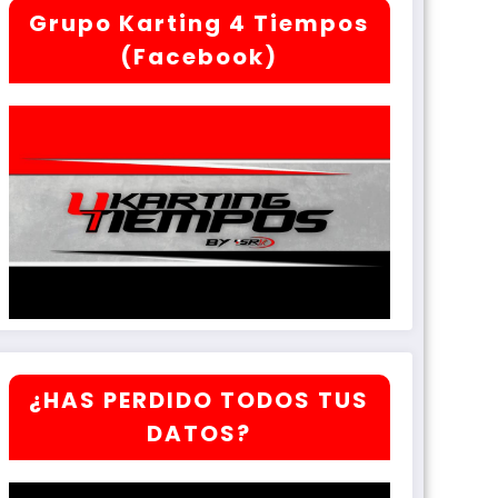
Grupo Karting 4 Tiempos
(Facebook)
¿HAS PERDIDO TODOS TUS
DATOS?