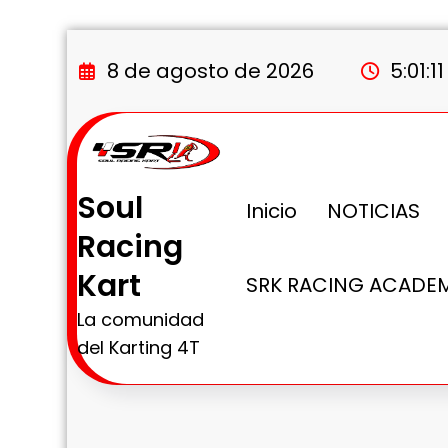
Saltar
al
8 de agosto de 2026
5:01:1
contenido
Soul
Inicio
NOTICIAS
Racing
Kart
SRK RACING ACADE
La comunidad
del Karting 4T