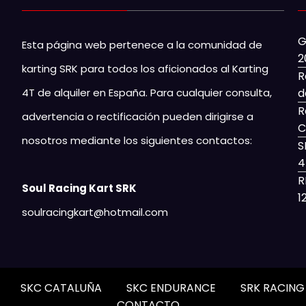
G
Esta página web pertenece a la comunidad de
2
karting SRK para todos los aficionados al Karting
R
4T de alquiler en España. Para cualquier consulta,
d
R
advertencia o rectificación pueden dirigirse a
C
nosotros mediante los siguientes contactos:
S
4
R
Soul Racing Kart SRK
1
soulracingkart@hotmail.com
SKC CATALUÑA
SKC ENDURANCE
SRK RACIN
CONTACTO