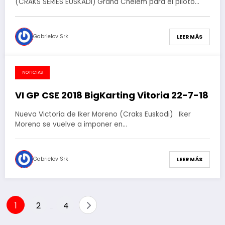
(CRAKS SERIES EUSKADI) Grand Chelem para el piloto…
Gabrielov Srk
LEER MÁS
NOTICIAS
28 de julio de 2018
VI GP CSE 2018 BigKarting Vitoria 22-7-18
Nueva Victoria de Iker Moreno (Craks Euskadi) Iker
Moreno se vuelve a imponer en…
Gabrielov Srk
LEER MÁS
Paginación
1
2
4
…
de