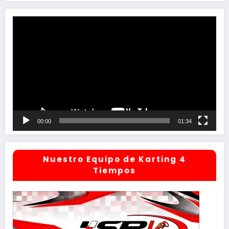
Reproductor
de
vídeo
00:00
01:34
Nuestro Equipo de Karting 4
Tiempos