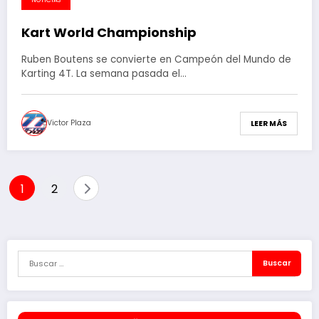
NOTICIAS
Kart World Championship
Ruben Boutens se convierte en Campeón del Mundo de
Karting 4T. La semana pasada el…
Victor Plaza
LEER MÁS
Paginación
1
2
de
entradas