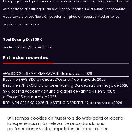
Esta página web pertenece a la comunidad de karting SRK para todos los
aficionados al Karting 4T de alquiler en España. Para cualquier consulta,
advertencia o rectificación pueden dirigirse a nosotros mediante los
siguientes contactos:
Soul Racing Kart SRK
soulracingkart@hotmail.com
Entradas recientes
GP5 SKC 2026 EMPURIABRAVA
15 de mayo de 2026
Resumen GP3 SKC en Circuit D’Osona
7 de mayo de 2026
Resumen 7H SKC Endurance en Karting Cardedeu
7 de mayo de 2026
SRK Racing Academy anuncia clases de karting 4T en Circuit
d’Osona
15 de marzo de 2026
RESUMEN GP2 SKC 2026 EN KARTING CARDEDEU
12 de marzo de 2026
Utilizamos cookies en nuestro sitio web para ofrecerle
la experiencia más relevante recordando sus
Inicio
NOTICIAS
NUESTRO EQUIPO
SKC CATALUÑA
preferencias y visitas repetidas. Al hacer clic en