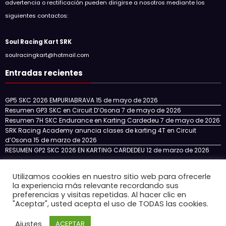
advertencia o rectificación pueden dirigirse a nosotros mediante los
siguientes contactos:
Soul Racing Kart SRK
soulracingkart@hotmail.com
Entradas recientes
GP5 SKC 2026 EMPURIABRAVA
15 de mayo de 2026
Resumen GP3 SKC en Circuit D’Osona
7 de mayo de 2026
Resumen 7H SKC Endurance en Karting Cardedeu
7 de mayo de 2026
SRK Racing Academy anuncia clases de karting 4T en Circuit
d’Osona
15 de marzo de 2026
RESUMEN GP2 SKC 2026 EN KARTING CARDEDEU
12 de marzo de 2026
Utilizamos cookies en nuestro sitio web para ofrecerle
la experiencia más relevante recordando sus
Inicio
NOTICIAS
NUESTRO EQUIPO
SKC CATALUÑA
preferencias y visitas repetidas. Al hacer clic en
SKC ENDURANCE
SRK RACING ACADEMY
"Aceptar", usted acepta el uso de TODAS las cookies.
CIRCUITOS 4T EN ESPAÑA
CONTACTO
Ajustes
ACEPTAR
Newscrunch - Revista y blog
WordPress
Tema 2026 | Funciona con