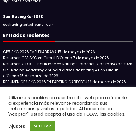
siguientes contactos:
Soul Racing Kart SRK
soulracingkart@hotmail.com
Entradas recientes
GP5 SKC 2026 EMPURIABRAVA
15 de mayo de 2026
Resumen GP3 SKC en Circuit D’Osona
7 de mayo de 2026
Resumen 7H SKC Endurance en Karting Cardedeu
7 de mayo de 2026
SRK Racing Academy anuncia clases de karting 4T en Circuit
d’Osona
15 de marzo de 2026
RESUMEN GP2 SKC 2026 EN KARTING CARDEDEU
12 de marzo de 2026
Utilizamos cookies en nuestro sitio web para ofrecerle
la experiencia más relevante recordando sus
Inicio
NOTICIAS
NUESTRO EQUIPO
SKC CATALUÑA
preferencias y visitas repetidas. Al hacer clic en
SKC ENDURANCE
SRK RACING ACADEMY
"Aceptar", usted acepta el uso de TODAS las cookies.
CIRCUITOS 4T EN ESPAÑA
CONTACTO
Ajustes
ACEPTAR
Newscrunch - Revista y blog
WordPress
Tema 2026 | Funciona con
SpiceThemes