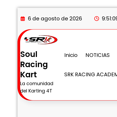
Saltar
al
6 de agosto de 2026
9:51:1
contenido
Soul
Inicio
NOTICIAS
Racing
Kart
SRK RACING ACADE
La comunidad
del Karting 4T