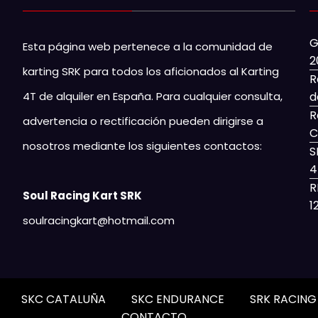
G
Esta página web pertenece a la comunidad de
2
karting SRK para todos los aficionados al Karting
R
4T de alquiler en España. Para cualquier consulta,
d
R
advertencia o rectificación pueden dirigirse a
C
nosotros mediante los siguientes contactos:
S
4
R
Soul Racing Kart SRK
1
soulracingkart@hotmail.com
SKC CATALUÑA
SKC ENDURANCE
SRK RACIN
CONTACTO