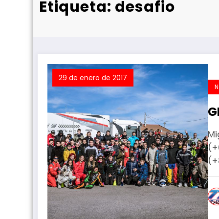
Etiqueta: desafio
29 de enero de 2017
N
G
Mi
(+
(+