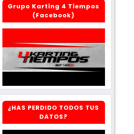
Grupo Karting 4 Tiempos
(Facebook)
¿HAS PERDIDO TODOS TUS
DATOS?