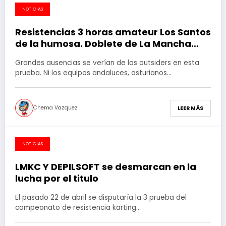
NOTICIAS
28 de mayo de 2018
Resistencias 3 horas amateur Los Santos
de la humosa. Doblete de La Mancha
karting club y remontada de Depilsoft
Grandes ausencias se verían de los outsiders en esta
para agarrarse al título.
prueba. Ni los equipos andaluces, asturianos…
Chema Vazquez
LEER MÁS
NOTICIAS
23 de abril de 2018
LMKC Y DEPILSOFT se desmarcan en la
lucha por el titulo
El pasado 22 de abril se disputaría la 3 prueba del
campeonato de resistencia karting…