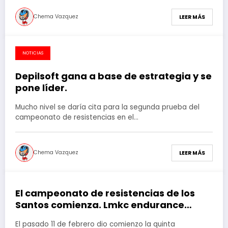
Chema Vazquez
LEER MÁS
NOTICIAS
20 de marzo de 2018
Depilsoft gana a base de estrategia y se
pone líder.
Mucho nivel se daría cita para la segunda prueba del
campeonato de resistencias en el…
Chema Vazquez
LEER MÁS
El campeonato de resistencias de los
21 de febrero de 2018
Santos comienza. Lmkc endurance
arrasa.
El pasado 11 de febrero dio comienzo la quinta