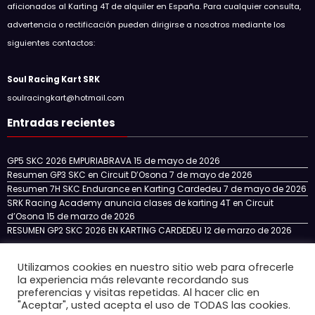
aficionados al Karting 4T de alquiler en España. Para cualquier consulta,
advertencia o rectificación pueden dirigirse a nosotros mediante los
siguientes contactos:
Soul Racing Kart SRK
soulracingkart@hotmail.com
Entradas recientes
GP5 SKC 2026 EMPURIABRAVA
15 de mayo de 2026
Resumen GP3 SKC en Circuit D’Osona
7 de mayo de 2026
Resumen 7H SKC Endurance en Karting Cardedeu
7 de mayo de 2026
SRK Racing Academy anuncia clases de karting 4T en Circuit
d’Osona
15 de marzo de 2026
RESUMEN GP2 SKC 2026 EN KARTING CARDEDEU
12 de marzo de 2026
Utilizamos cookies en nuestro sitio web para ofrecerle
la experiencia más relevante recordando sus
Inicio
NOTICIAS
NUESTRO EQUIPO
SKC CATALUÑA
preferencias y visitas repetidas. Al hacer clic en
SKC ENDURANCE
SRK RACING ACADEMY
"Aceptar", usted acepta el uso de TODAS las cookies.
CIRCUITOS 4T EN ESPAÑA
CONTACTO