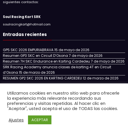
siguientes contactos:
Soul Racing Kart SRK
soulracingkart@hotmail.com
Entradas recientes
GP5 SKC 2026 EMPURIABRAVA
15 de mayo de 2026
Resumen GP3 SKC en Circuit D’Osona
7 de mayo de 2026
Resumen 7H SKC Endurance en Karting Cardedeu
7 de mayo de 2026
SRK Racing Academy anuncia clases de karting 4T en Circuit
d’Osona
15 de marzo de 2026
RESUMEN GP2 SKC 2026 EN KARTING CARDEDEU
12 de marzo de 2026
Utilizamos cookies en nuestro sitio web para ofrecerle
la experiencia más relevante recordando sus
Inicio
NOTICIAS
NUESTRO EQUIPO
SKC CATALUÑA
preferencias y visitas repetidas. Al hacer clic en
SKC ENDURANCE
SRK RACING ACADEMY
"Aceptar", usted acepta el uso de TODAS las cookies.
CIRCUITOS 4T EN ESPAÑA
CONTACTO
Ajustes
ACEPTAR
Newscrunch - Revista y blog
WordPress
Tema 2026 | Funciona con
SpiceThemes