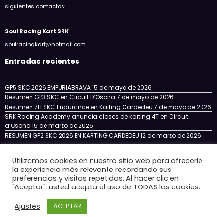
siguientes contactos:
Soul Racing Kart SRK
soulracingkart@hotmail.com
Entradas recientes
GP5 SKC 2026 EMPURIABRAVA
15 de mayo de 2026
Resumen GP3 SKC en Circuit D’Osona
7 de mayo de 2026
Resumen 7H SKC Endurance en Karting Cardedeu
7 de mayo de 2026
SRK Racing Academy anuncia clases de karting 4T en Circuit
d’Osona
15 de marzo de 2026
RESUMEN GP2 SKC 2026 EN KARTING CARDEDEU
12 de marzo de 2026
Utilizamos cookies en nuestro sitio web para ofrecerle
la experiencia más relevante recordando sus
Inicio
NOTICIAS
NUESTRO EQUIPO
SKC CATALUÑA
preferencias y visitas repetidas. Al hacer clic en
SKC ENDURANCE
SRK RACING ACADEMY
"Aceptar", usted acepta el uso de TODAS las cookies.
CIRCUITOS 4T EN ESPAÑA
CONTACTO
Ajustes
ACEPTAR
Newscrunch - Revista y blog
WordPress
Tema 2026 | Funciona con
SpiceThemes