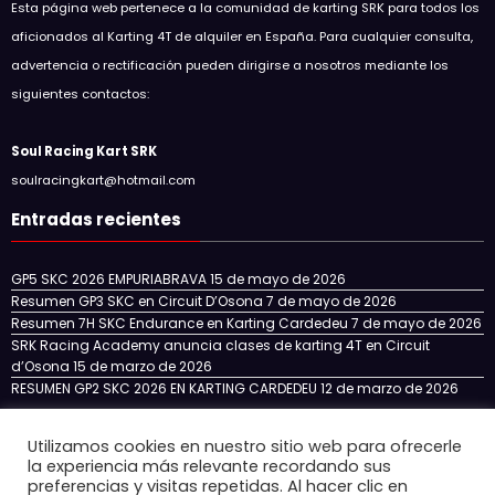
Esta página web pertenece a la comunidad de karting SRK para todos los
aficionados al Karting 4T de alquiler en España. Para cualquier consulta,
advertencia o rectificación pueden dirigirse a nosotros mediante los
siguientes contactos:
Soul Racing Kart SRK
soulracingkart@hotmail.com
Entradas recientes
GP5 SKC 2026 EMPURIABRAVA
15 de mayo de 2026
Resumen GP3 SKC en Circuit D’Osona
7 de mayo de 2026
Resumen 7H SKC Endurance en Karting Cardedeu
7 de mayo de 2026
SRK Racing Academy anuncia clases de karting 4T en Circuit
d’Osona
15 de marzo de 2026
RESUMEN GP2 SKC 2026 EN KARTING CARDEDEU
12 de marzo de 2026
Utilizamos cookies en nuestro sitio web para ofrecerle
la experiencia más relevante recordando sus
Inicio
NOTICIAS
NUESTRO EQUIPO
SKC CATALUÑA
preferencias y visitas repetidas. Al hacer clic en