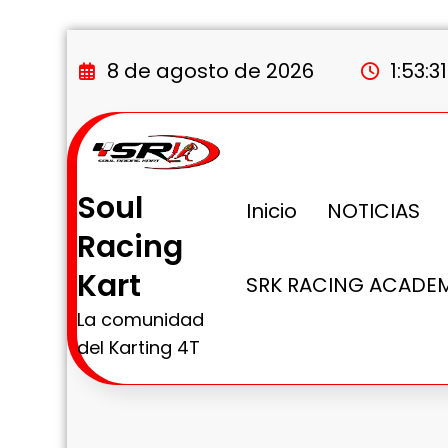
Saltar
al
8 de agosto de 2026
1:53:
contenido
Soul
Inicio
NOTICIAS
Racing
Kart
SRK RACING ACADE
La comunidad
del Karting 4T