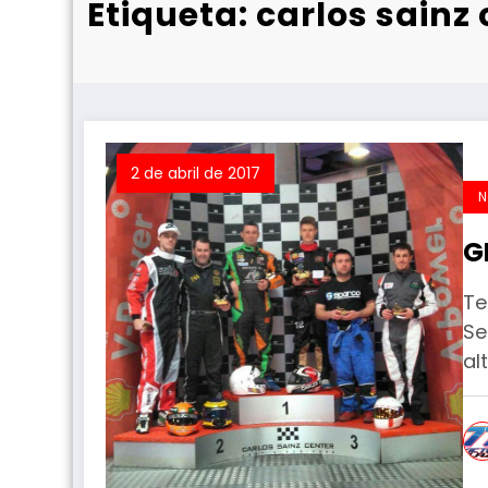
Etiqueta: carlos sainz
2 de abril de 2017
N
G
Te
Se
al