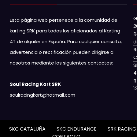
G
Esta página web pertenece a la comunidad de
2
karting SRK para todos los aficionados al Karting
R
4T de alquiler en España. Para cualquier consulta,
d
R
advertencia o rectificación pueden dirigirse a
C
nosotros mediante los siguientes contactos:
S
4
R
Soul Racing Kart SRK
1
soulracingkart@hotmail.com
SKC CATALUÑA
SKC ENDURANCE
SRK RACIN
CONTACTO