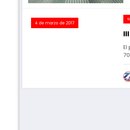
N
4 de marzo de 2017
I
El
70