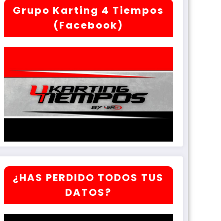
Grupo Karting 4 Tiempos
(Facebook)
¿HAS PERDIDO TODOS TUS
DATOS?