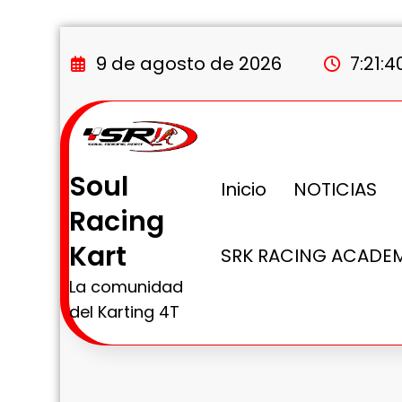
Saltar
al
9 de agosto de 2026
7:21:4
contenido
Soul
Inicio
NOTICIAS
Racing
Kart
SRK RACING ACADE
La comunidad
del Karting 4T