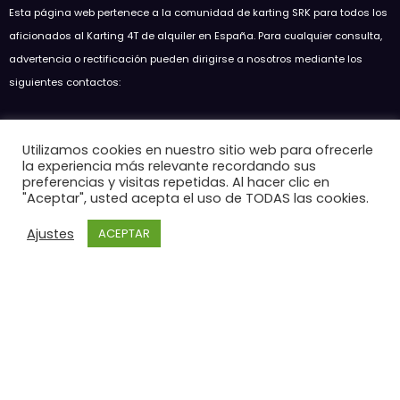
Esta página web pertenece a la comunidad de karting SRK para todos los
aficionados al Karting 4T de alquiler en España. Para cualquier consulta,
advertencia o rectificación pueden dirigirse a nosotros mediante los
siguientes contactos:
Soul Racing Kart SRK
Utilizamos cookies en nuestro sitio web para ofrecerle
soulracingkart@hotmail.com
la experiencia más relevante recordando sus
preferencias y visitas repetidas. Al hacer clic en
Entradas recientes
"Aceptar", usted acepta el uso de TODAS las cookies.
GP5 SKC 2026 EMPURIABRAVA
15 de mayo de 2026
Ajustes
ACEPTAR
Resumen GP3 SKC en Circuit D’Osona
7 de mayo de 2026
Resumen 7H SKC Endurance en Karting Cardedeu
7 de mayo de 2026
SRK Racing Academy anuncia clases de karting 4T en Circuit
d’Osona
15 de marzo de 2026
RESUMEN GP2 SKC 2026 EN KARTING CARDEDEU
12 de marzo de 2026
Inicio
NOTICIAS
NUESTRO EQUIPO
SKC CATALUÑA