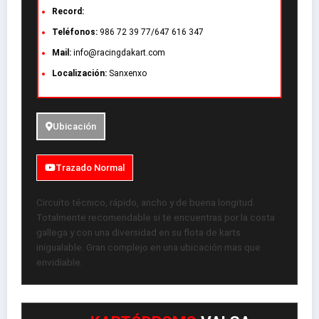
Record:
Teléfonos:
986 72 39 77/647 616 347
Mail:
info@racingdakart.com
Localización:
Sanxenxo
Ubicación
Trazado Normal
Circuito técnico, rápido, ancho y de buena longitud.
Totalmente recomendable si te encuentras por la costa
gallega y con una diversidad en su flota de karts
inigualable. Gran complejo en una ubicación mas que
envidiable.