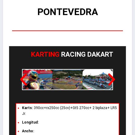
PONTEVEDRA
KARTING
RAC
ING
DAKART
Karts:
390cc+rx250cc (25cv)+Gt5 270cc+ 2 biplaza+ LR5
Jr.
Longitud:
Ancho: