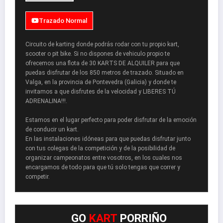
Trazado Normal
Circuito de karting donde podrás rodar con tu propio kart,
scooter o pit bike. Si no dispones de vehiculo propio te
ofrecemos una flota de 30 KARTS DE ALQUILER para que
puedas disfrutar de los 850 metros de trazado. Situado en
Valga, en la provincia de Pontevedra (Galicia) y donde te
invitamos a que disfrutes de la velocidad y LIBERES TÚ
ADRENALINA!!!.
Estamos en el lugar perfecto para poder disfrutar de la emoción
de conducir un kart.
En las instalaciones idóneas para que puedas disfrutar junto
con tus colegas de la competición y de la posibilidad de
organizar campeonatos entre vosotros, en los cuales nos
encargamos de todo para que tú solo tengas que correr y
competir.
GO
KART
PORRIÑO