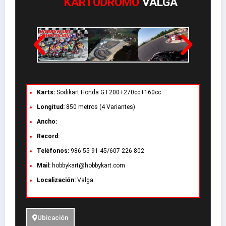
KARTÓDROMO
VALGA
Karts:
Sodikart Honda GT200+270cc+160cc
Longitud:
850 metros (4 Variantes)
Ancho:
Record:
Teléfonos:
986 55 91 45/607 226 802
Mail:
hobbykart@hobbykart.com
Localización:
Valga
Ubicación