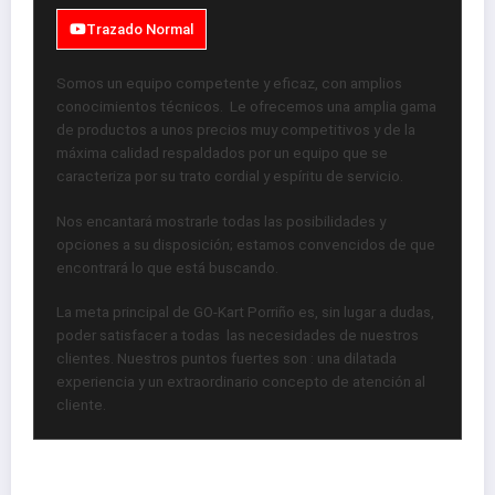
Trazado Normal
Somos un equipo competente y eficaz, con amplios
conocimientos técnicos. Le ofrecemos una amplia gama
de productos a unos precios muy competitivos y de la
máxima calidad respaldados por un equipo que se
caracteriza por su trato cordial y espíritu de servicio.
Nos encantará mostrarle todas las posibilidades y
opciones a su disposición; estamos convencidos de que
encontrará lo que está buscando.
La meta principal de GO-Kart Porriño es, sin lugar a dudas,
poder satisfacer a todas las necesidades de nuestros
clientes. Nuestros puntos fuertes son : una dilatada
experiencia y un extraordinario concepto de atención al
cliente.