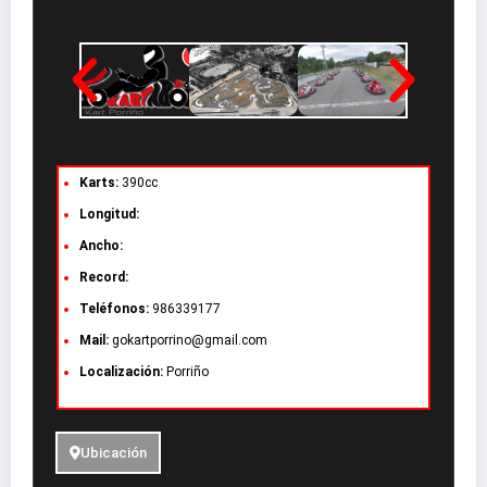
Karts:
390cc
Longitud:
Ancho:
Record:
Teléfonos:
986339177
Mail:
gokartporrino@gmail.com
Localización:
Porriño
Ubicación