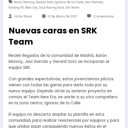
,
,
,
,
Aaron Monroy
Gerard Soto
Ignacio De La Calle
Javi Garrido
,
,
,
Karting 4T
New Era
Soul Racing Kart
Srk Team
Victor Plaza
13 De Marzo De 2017
1 Comentarios
Nuevas caras en SRK
Team
Recién llegados de la comunidad de Madrid, Aarón
Monroy, Javi Garrido y Gerard Soto se incorporan al
equipo SRK.
Con grandes expectativas, estos jovencísimos pilotos
vienen con todas las ganas para darlo todo por su
nuevo equipo. Dejando atrás su anterior proyecto en
común, el Team New Era, se unirán a su otro compañero
en la zona centro, Ignacio de la Calle.
El equipo no descarta ampliar su plantilla en esta
comunidad, para realizar resistencias por equipos y para
que unidos sigan consiguiendo nuevos éxitos en el