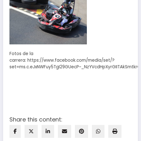
Fotos de la
carrera: https://www.facebook.com/media/set/?
set=ms.c.eJxNWFuy5TgI29GUecP~_NzYVcdHpXyrGIITAkSmtk
Share this content: