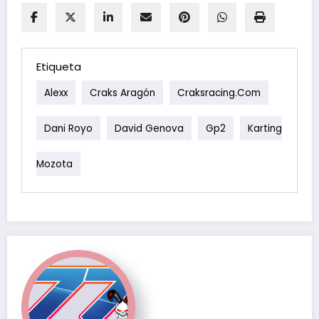
Etiqueta
Alexx
Craks Aragón
Craksracing.com
Dani Royo
David Genova
Gp2
Karting
Mozota