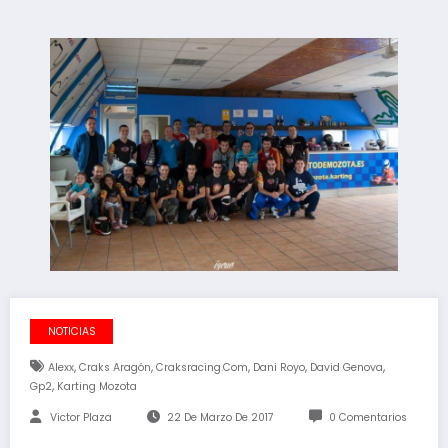
NOTICIAS
,
,
,
,
,
Alexx
Craks Aragón
Craksracing.com
Dani Royo
David Genova
,
Gp2
Karting Mozota
Victor Plaza
22 De Marzo De 2017
0 Comentarios