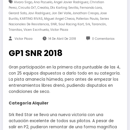
,
,
,
Alvaro Sirgo
Ana Pozuelo
Angel Javier Rodriguez
Christian
,
,
,
,
,
Perez
Circuito Dr7
Creatia
Dts Karting Sevilla
Fernando Lara
,
,
,
,
Gerard Soto
Javi Rodríguez
Jon Del Valle
Jonathan Crespo
Jose
,
,
,
,
Burillo
KARTING RIVAS
Miguel Angel Checa
Pollerías Paula
Series
,
,
,
,
,
Nacionales De Resistencia
SNR
Soul Racing Kart
Srk
Tarancón
,
,
Trianitas
Vicen Escrihuela
Victor Plaza
Victor Plaza
14 De Abril De 2018
0 Comentarios
GP1 SNR 2018
Gran participación en la primera cita puntuable de las 4,
con 25 equipos dispuestos a darlo todo en su categoría.
La pista amanecía húmeda, pero antes de empezar los
entrenamientos libres drenó, pudiendo disputalos en
condiciones de seco.
Categoría Alquiler
Srk Red Star se lleva una nueva victoria con una
actuación excelente de todos sus pilotos. A pesar de
salir en P2, pudieron remontar de una forma magnífica