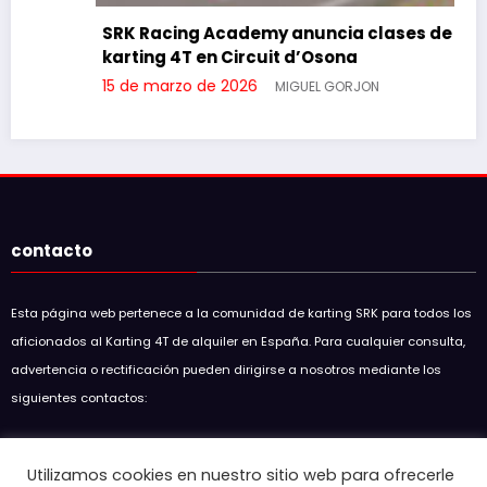
SRK Racing Academy anuncia clases de
karting 4T en Circuit d’Osona
15 de marzo de 2026
MIGUEL GORJON
contacto
Esta página web pertenece a la comunidad de karting SRK para todos los
aficionados al Karting 4T de alquiler en España. Para cualquier consulta,
advertencia o rectificación pueden dirigirse a nosotros mediante los
siguientes contactos:
Soul Racing Kart SRK
Utilizamos cookies en nuestro sitio web para ofrecerle
soulracingkart@hotmail.com