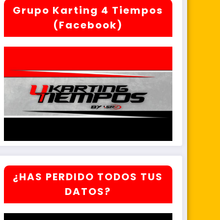
Grupo Karting 4 Tiempos
(Facebook)
¿HAS PERDIDO TODOS TUS
DATOS?