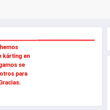
Y MELILLA
 hemos
e kárting en
rogamos se
otros para
 Gracias.