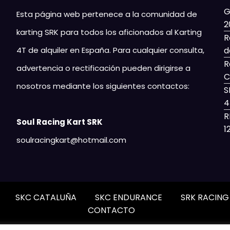
G
Esta página web pertenece a la comunidad de
2
karting SRK para todos los aficionados al Karting
R
4T de alquiler en España. Para cualquier consulta,
d
R
advertencia o rectificación pueden dirigirse a
C
nosotros mediante los siguientes contactos:
S
4
R
Soul Racing Kart SRK
1
soulracingkart@hotmail.com
SKC CATALUÑA
SKC ENDURANCE
SRK RACIN
CONTACTO
nch - Revista y blog
WordPress
Tema 2026 | Funciona con
Spic