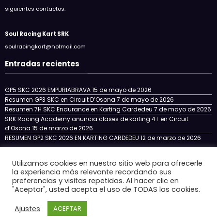
siguientes contactos:
Soul Racing Kart SRK
soulracingkart@hotmail.com
Entradas recientes
GP5 SKC 2026 EMPURIABRAVA
15 de mayo de 2026
Resumen GP3 SKC en Circuit D’Osona
7 de mayo de 2026
Resumen 7H SKC Endurance en Karting Cardedeu
7 de mayo de 2026
SRK Racing Academy anuncia clases de karting 4T en Circuit
d’Osona
15 de marzo de 2026
RESUMEN GP2 SKC 2026 EN KARTING CARDEDEU
12 de marzo de 2026
Utilizamos cookies en nuestro sitio web para ofrecerle
la experiencia más relevante recordando sus
Inicio
NOTICIAS
NUESTRO EQUIPO
SKC CATALUÑA
preferencias y visitas repetidas. Al hacer clic en
SKC ENDURANCE
SRK RACING ACADEMY
"Aceptar", usted acepta el uso de TODAS las cookies.
CIRCUITOS 4T EN ESPAÑA
CONTACTO
Ajustes
ACEPTAR
Newscrunch - Revista y blog
WordPress
Tema 2026 | Funciona con
SpiceThemes