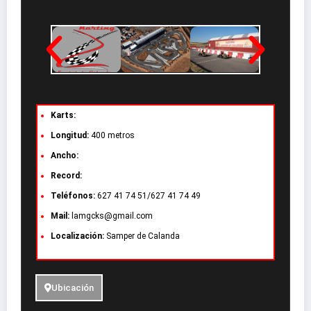
Karts:
Longitud:
400 metros
Ancho:
Record:
Teléfonos:
627 41 74 51/
627 41 74 49
Mail:
lamgcks@gmail.com
Localización:
Samper de Calanda
Ubicación