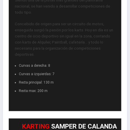
Siendo una de la pistas mas grandes del panorama
nacional, se han venido a desarrollar competiciones de
todo tipo.
Concebido de origen para ser un circuito de motos,
enseguida surgió la pasión por los karts. Hoy en día es un
centro de ocio deportivo sin igual en la zona, contando
con karts de Alquiler, Paintball, cafetería… y todo lo
necesario para la organización de competiciones
deportivas.
Curvas a derecha: 8
Curvas a izquierdas: 7
Recta principal: 130 m
Recta max: 200 m
KARTING
SAMPER DE CALANDA