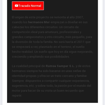
Trazado Normal
El origen de este proyecto se remonta al año 2007,
cuando los
hermanos Mur
empiezan a diseñar en sus
cabezas los diferentes circuitos. Un circuito de
competición ideal para amateurs, profesionales y
grandes campeonatos y otro circuito, más pequeño, para
la diversión de toda la familia. No será hasta el 2011 que
se empezará a ver, plasmado en el terreno, el sueño
hecho realidad. Un sueño que hoy en día sigue mejorando,
creciendo y ampliando sus posibilidades.
La cualidad principal de
Rumsa Samper S.L.
y de estos
hermanos siempre ha sido basarse en unas señas de
identidad propias y ofrecer un trato cercano y familiar.
Siempre dispuestos a compartir cualquier experiencia,
sugerencia, etc. y sobre todo, la pasión por el mundo del
motor para hacer de su visita un buen recuerdo que
repetir.