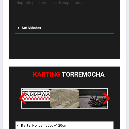
adaptado para personas discapacitadas.
Actividades
KARTING
TORREMOCHA
Karts:
Honda 400cc +120cc