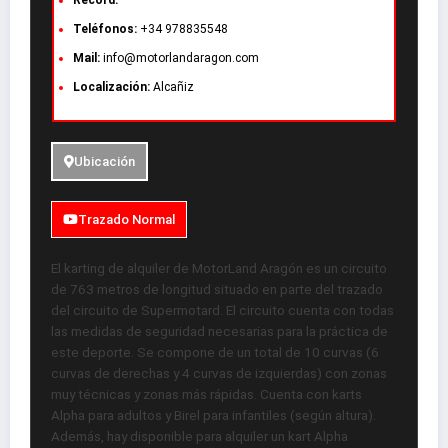
Record:
Teléfonos:
+34 978835548
Mail:
info@motorlandaragon.com
Localización:
Alcañiz
Ubicación
Trazado Normal
El karting de alquiler de MotorLand Aragón es un circuito
de 763 metros de longitud situado en parte del trazado
del circuito de Supermotard. El circuito cuenta con todas
las medidas de seguridad necesarias para la práctica de
este deporte. Se compone de un total de 10 curvas (6
curvas de derechas y 4 curvas de izquierdas) con zonas
muy técnicas y zonas más rápidas. Cuenta con karts
Alpha para adultos y Birel para infantiles (según altura).
Además, hay disponible para alquiler un kart Alpha