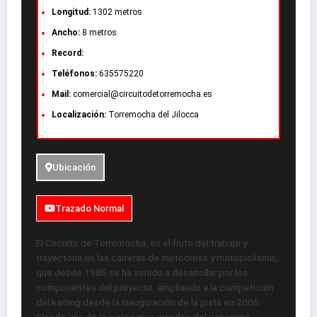
Longitud:
1302 metros
Ancho:
8 metros
Record:
Teléfonos:
635575220
Mail:
comercial@circuitodetorremocha.es
Localización:
Torremocha del Jilocca
Ubicación
Trazado Normal
El Circuito de Torremocha, es el fruto del trabajo y
trayectoria en las carreras de motocross y motociclismo,
que desde 1986 se ha venido a desarrollar por los
componentes del proyecto, ampliando a la competición
del karting desde la inauguración de la pista en 2006.